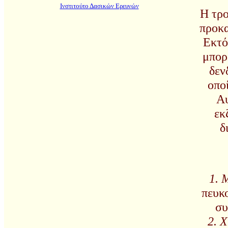
Ινστιτούτο Δασικών Ερευνών
Η τρ
προκα
Εκτό
μπορ
δεν
οπο
Αυ
εκ
δ
1. 
πευκ
συ
2. Χ