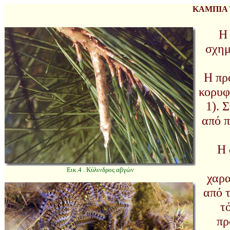
ΚΑΜΠΙΑ
Η 
σχημ
Η πρ
κορυφ
1). 
από π
Η 
Εικ.4 . Κύλινδρος αβγών
χαρα
από τ
τ
πρ