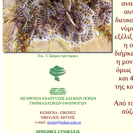
ανα
αυ
διευκ
νύμ
εξέλι
η ο
διήρκ
Εικ. 5. Ώριμες προνύμφες
η μον
όμως 
και 
της κ
ΔΙΕΥΘΥΝΣΗ ΑΝΑΠΤΥΞΗΣ ΔΑΣΙΚΩΝ ΠΟΡΩΝ
Από το
ΤΜΗΜΑ ΔΑΣΙΚΩΝ ΕΦΑΡΜΟΓΩΝ
σύζ
ΚΕΙΜΕΝΑ - ΕΙΚΟΝΕΣ
ΝΙΚΟΛΑΟΣ ΑΒΤΖΗΣ
e-mail:
avtzis@teikav.edu.gr
ΧΡΗΣΙΜΕΣ ΣΥΝΔΕΣΕΙΣ