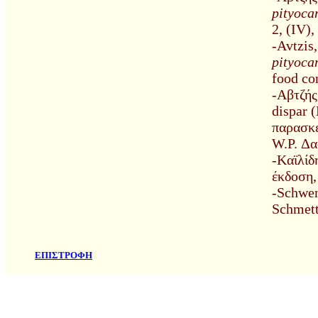
pityoc
2, (ΙV),
-Avtzis
pityoc
food co
-Αβτζής
dispar (
παρασκε
W.P. Δα
-Kαϊλίδ
έκδοση,
-Schwen
Schmett
ΕΠΙΣΤΡΟΦΗ