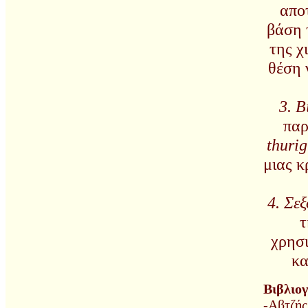
απο
βάση 
της χ
θέση 
3. Β
παρ
thurig
μιας κ
4. Σε
τ
χρησι
κα
Βιβλιο
-Αβτζής